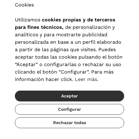
Cookies
Utilizamos
cookies propias y de terceros
para fines técnicos,
de personalización y
analíticos y para mostrarte publicidad
personalizada en base a un perfil elaborado
a partir de las páginas que visites. Puedes
aceptar todas las cookies pulsando el botón
“Aceptar” o configurarlas o rechazar su uso
clicando el botón “Configurar”. Para más
Aviso legal
|
Política de privacidad
|
Términos y condiciones
|
información hacer click.
Leer más.
Política de cookies
|
Configuración de cookies
Aceptar
© 2026 Visionlab España
Configurar
Rechazar todas
Añadir
85,60 €