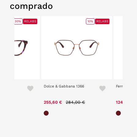
comprado
30%
RELABS
10%
RELABS
Dolce & Gabbana 1366
Ferrari Scu
ce reduced from
to
Price reduced from
to
00 €
255,60 €
284,00 €
124,00 €