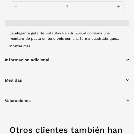
La elegante gafa de vista Ray Ban Jr. 9085V combina una
montura de pasta en tono beis con una forma cuadrada que
realza cualquier look cotidiano. Su diseño ofrece comodidad y
Mostrar más
una visión nítida, perfecta para el uso diario.
Información adicional
Medidas
Valoraciones
Otros clientes también han