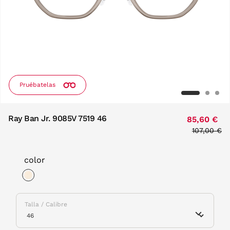
Pruébatelas
Ray Ban Jr. 9085V 7519 46
85,60 €
Price red
107,00 €
to
color
selected
Talla / Calibre