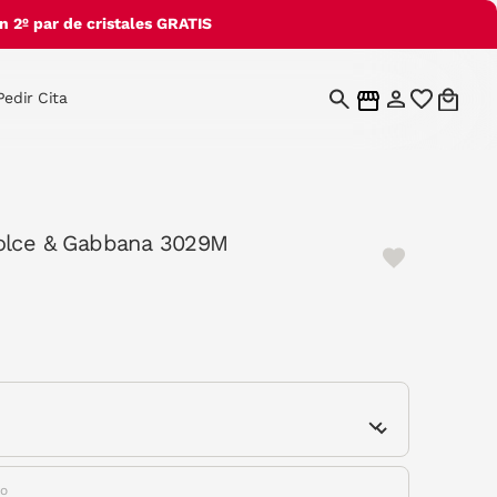
 2º par de cristales GRATIS
Pedir Cita
olce & Gabbana 3029M
e
do