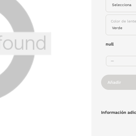
Color de lent
null
Añadir
Información adic