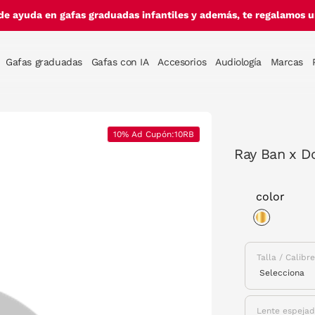
de ayuda en gafas graduadas infantiles y además, te regalamos un
Gafas graduadas
Gafas con IA
Accesorios
Audiología
Marcas
10% Ad Cupón:10RB
Ray Ban x D
color
selected
Talla / Calibr
Lente espeja