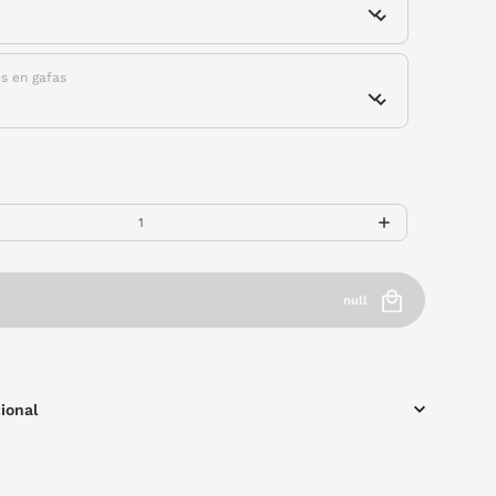
es en gafas
null
ional