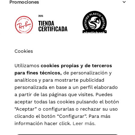
Promociones
Cookies
Utilizamos
cookies propias y de terceros
para fines técnicos,
de personalización y
analíticos y para mostrarte publicidad
personalizada en base a un perfil elaborado
a partir de las páginas que visites. Puedes
aceptar todas las cookies pulsando el botón
“Aceptar” o configurarlas o rechazar su uso
clicando el botón “Configurar”. Para más
Aviso legal
|
Política de privacidad
|
Términos y condiciones
|
información hacer click.
Leer más.
Política de cookies
|
Configuración de cookies