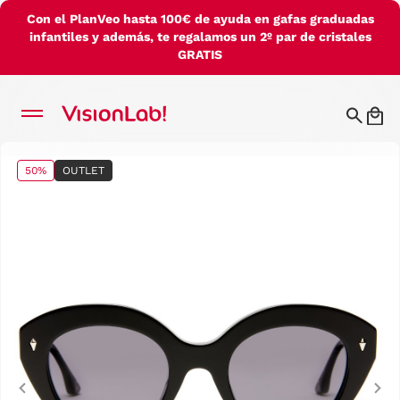
Con el PlanVeo hasta 100€ de ayuda en gafas graduadas
infantiles y además, te regalamos un 2º par de cristales
GRATIS
50%
OUTLET
Previous