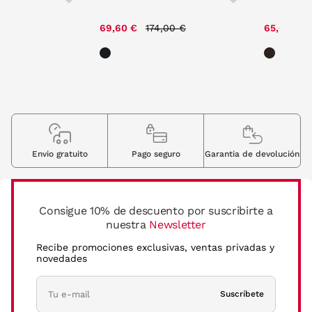
ce reduced from
to
Price reduced from
to
,00 €
69,60 €
174,00 €
65,60 €
Envio gratuito
Pago seguro
Garantia de devolución
Consigue 10% de descuento por suscribirte a
nuestra
Newsletter
Recibe promociones exclusivas, ventas privadas y
novedades
Suscríbete