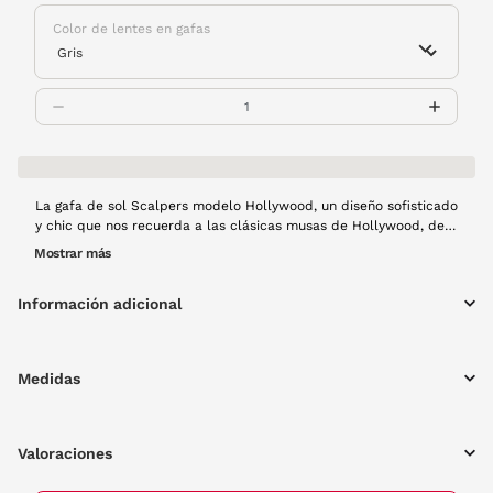
Color de lentes en gafas
La gafa de sol Scalpers modelo Hollywood, un diseño sofisticado
y chic que nos recuerda a las clásicas musas de Hollywood, de
ahí su nombre. Un modelo de pasta en color negro que se
Mostrar más
convertirá en el más buscado esta temporada.
Información adicional
Medidas
Valoraciones