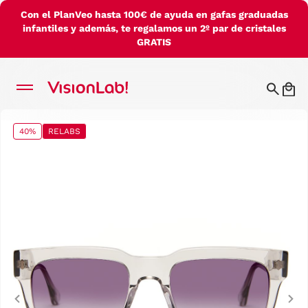
Con el PlanVeo hasta 100€ de ayuda en gafas graduadas
infantiles y además, te regalamos un 2º par de cristales
GRATIS
40%
RELABS
Previous