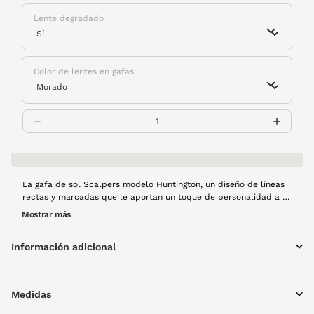
Lente degradado
Color de lentes en gafas
La gafa de sol Scalpers modelo Huntington, un diseño de lineas
rectas y marcadas que le aportan un toque de personalidad a la
La montura es de pasta en color azul con acabado transparente,
Mostrar más
el color tendencia de esta temporada.
Información adicional
Medidas