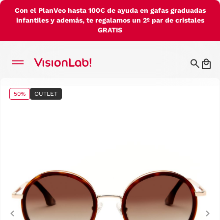
Con el PlanVeo hasta 100€ de ayuda en gafas graduadas
infantiles y además, te regalamos un 2º par de cristales
GRATIS
50%
OUTLET
Previous