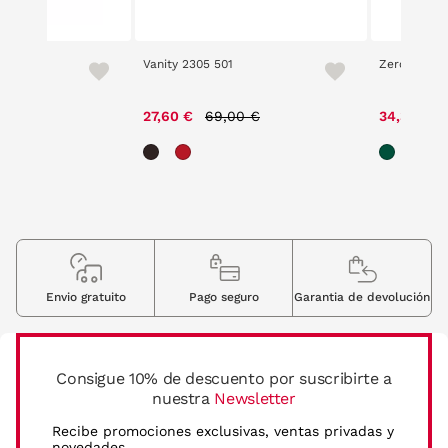
 7
Vanity 2305 501
Zero 5201 
ce reduced from
to
Price reduced from
to
00 €
27,60 €
69,00 €
34,30 €
Envio gratuito
Pago seguro
Garantia de devolución
Consigue 10% de descuento por suscribirte a
nuestra
Newsletter
Recibe promociones exclusivas, ventas privadas y
novedades