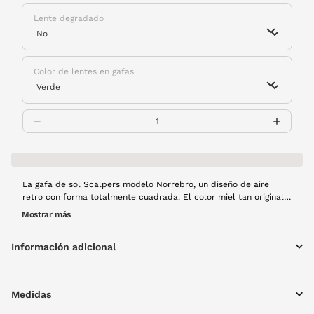
Lente degradado
Color de lentes en gafas
La gafa de sol Scalpers modelo Norrebro, un diseño de aire
retro con forma totalmente cuadrada. El color miel tan original
de la montura hará que puedas combinarla con cualquier look.
Mostrar más
Información adicional
Medidas