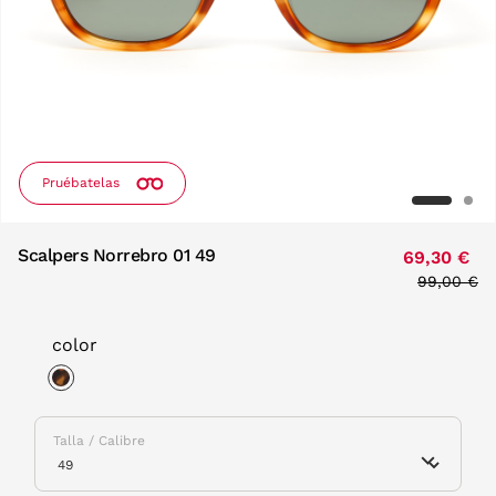
Pruébatelas
Scalpers Norrebro 01 49
69,30 €
Price red
99,00 €
to
color
selected
Talla / Calibre