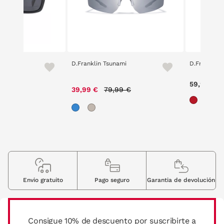
09
D.Franklin Tsunami
D.Franklin 
Price reduced from
to
59,90 €
-
39,99 €
79,99 €
Envio gratuito
Pago seguro
Garantia de devolución
Consigue 10% de descuento por suscribirte a