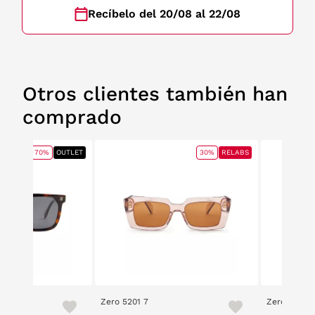
Recíbelo del 20/08 al 22/08
Otros clientes también han
comprado
70%
OUTLET
30%
RELABS
8015
Zero 5201 7
Zero 5201 3