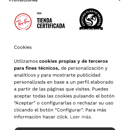
Cookies
Utilizamos
cookies propias y de terceros
para fines técnicos,
de personalización y
analíticos y para mostrarte publicidad
personalizada en base a un perfil elaborado
a partir de las páginas que visites. Puedes
aceptar todas las cookies pulsando el botón
“Aceptar” o configurarlas o rechazar su uso
clicando el botón “Configurar”. Para más
Aviso legal
|
Política de privacidad
|
Términos y condiciones
|
información hacer click.
Leer más.
Política de cookies
|
Configuración de cookies