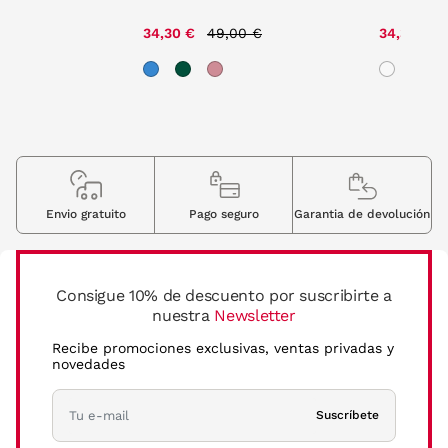
e reduced from
to
Price reduced from
to
00 €
34,30 €
49,00 €
34,30 €
Envio gratuito
Pago seguro
Garantia de devolución
Consigue 10% de descuento por suscribirte a
nuestra
Newsletter
Recibe promociones exclusivas, ventas privadas y
novedades
Suscríbete