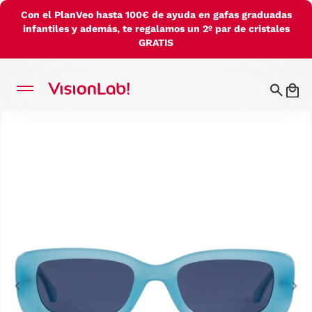
Con el PlanVeo hasta 100€ de ayuda en gafas graduadas
infantiles y además, te regalamos un 2º par de cristales
GRATIS
Previous