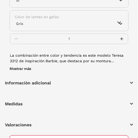
Color de lentes en gafas
La combinación entre color y tendencia es este modelo Teresa
3212 de inspiración Barbie, que destaca por su montura
rectangular toques retro, su brillante color azul y sus lentes
Mostrar más
polarizadas. Conviértete en el alma de la fiesta en todos tus
planes de esta temporada de la mano de estas gafas. Además,
Información adicional
¡brillan en la oscuridad!
Medidas
Valoraciones