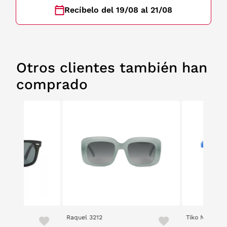
Recíbelo del 19/08 al 21/08
Otros clientes también han
comprado
12
Tiko Niko 4207 6-119
Edurn