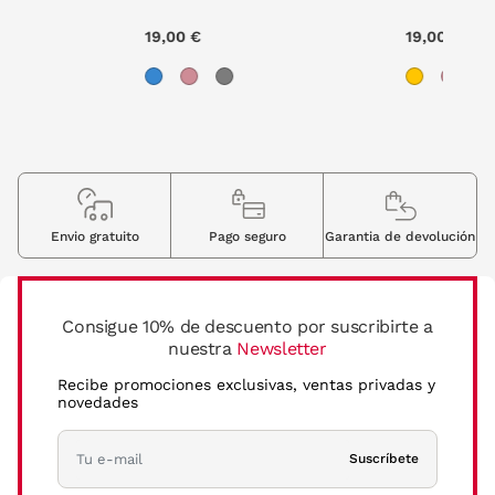
19,00 €
27,6
Envio gratuito
Pago seguro
Garantia de devolución
Consigue 10% de descuento por suscribirte a
nuestra
Newsletter
Recibe promociones exclusivas, ventas privadas y
novedades
Suscríbete