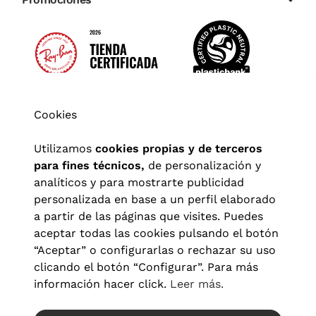
Cookies
Utilizamos
cookies propias y de terceros
para fines técnicos,
de personalización y
analíticos y para mostrarte publicidad
personalizada en base a un perfil elaborado
a partir de las páginas que visites. Puedes
aceptar todas las cookies pulsando el botón
“Aceptar” o configurarlas o rechazar su uso
clicando el botón “Configurar”. Para más
Aviso legal
|
Política de privacidad
|
Términos y condiciones
|
información hacer click.
Leer más.
Política de cookies
|
Configuración de cookies