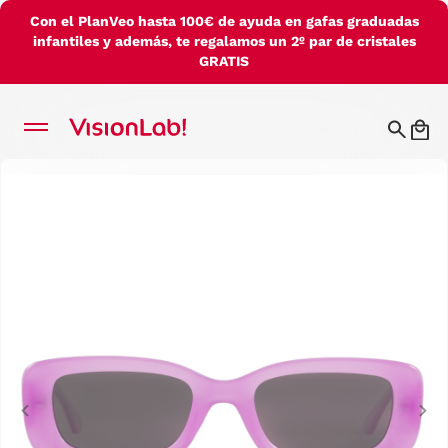
Con el PlanVeo hasta 100€ de ayuda en gafas graduadas
infantiles y además, te regalamos un 2º par de cristales
GRATIS
Previous