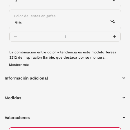
Color de lentes en gafas
La combinación entre color y tendencia es este modelo Teresa
3212 de inspiración Barbie, que destaca por su montura
rectangular toques retro, su brillante color azul y sus lentes
Mostrar más
polarizadas. Conviértete en el alma de la fiesta en todos tus
planes de esta temporada de la mano de estas gafas. Además,
Información adicional
¡brillan en la oscuridad!
Medidas
Valoraciones