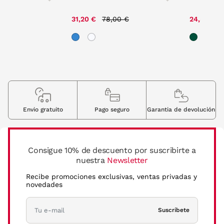
ce reduced from
to
Price reduced from
to
00 €
31,20 €
78,00 €
24,50 €
Envio gratuito
Pago seguro
Garantia de devolución
Consigue 10% de descuento por suscribirte a
nuestra
Newsletter
Recibe promociones exclusivas, ventas privadas y
novedades
Suscríbete