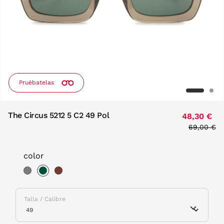
Pruébatelas
The Circus 5212 5 C2 49 Pol
48,30 €
Price red
69,00 €
to
color
selected
Talla / Calibre