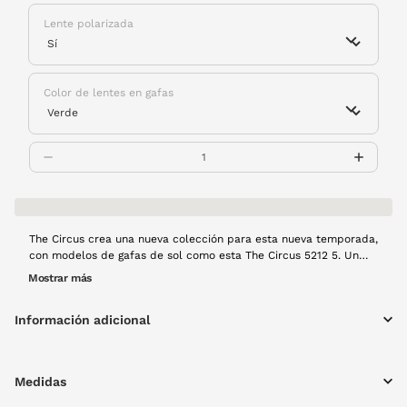
Lente polarizada
Color de lentes en gafas
The Circus crea una nueva colección para esta nueva temporada,
con modelos de gafas de sol como esta The Circus 5212 5. Un
modelo de estilo sencillo pero con ese toque moderno y actual
Mostrar más
que aporta su forma cuadrada y marcada. No dejes pasar la
oportunidad de hacerte con unas The Circus para esta
Información adicional
temporada. Además, el filtro polarizado hará que la visión sea
perfecta, sin reflejos molestos. Calidad visual completa.
Medidas