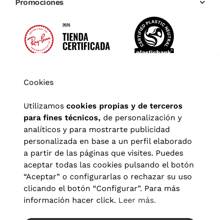
Promociones
Cookies
Utilizamos
cookies propias y de terceros
para fines técnicos,
de personalización y
analíticos y para mostrarte publicidad
personalizada en base a un perfil elaborado
a partir de las páginas que visites. Puedes
aceptar todas las cookies pulsando el botón
“Aceptar” o configurarlas o rechazar su uso
clicando el botón “Configurar”. Para más
Aviso legal
|
Política de privacidad
|
Términos y condiciones
|
información hacer click.
Leer más.
Política de cookies
|
Configuración de cookies