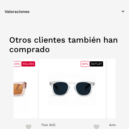
Valoraciones
Otros clientes también han
comprado
30%
RELABS
60%
OUTLET
Tiwi Will
American P