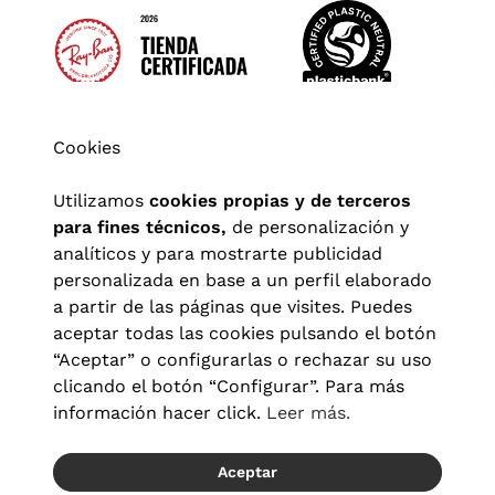
Cookies
Utilizamos
cookies propias y de terceros
para fines técnicos,
de personalización y
analíticos y para mostrarte publicidad
personalizada en base a un perfil elaborado
a partir de las páginas que visites. Puedes
aceptar todas las cookies pulsando el botón
“Aceptar” o configurarlas o rechazar su uso
clicando el botón “Configurar”. Para más
Aviso legal
|
Política de privacidad
|
Términos y condiciones
|
información hacer click.
Leer más.
Política de cookies
|
Configuración de cookies
Aceptar
© 2026 Visionlab España