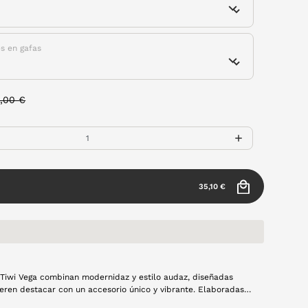
es en gafas
ice reduced from
to
,00 €
35,10 €
 Tiwi Vega combinan modernidaz y estilo audaz, diseñadas
eren destacar con un accesorio único y vibrante. Elaboradas
 calidad, garantizan durabilidad y comodidad, además su