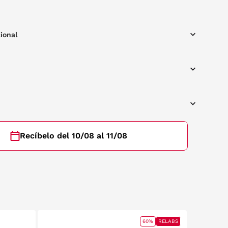
inámico, ideal para los que buscan un
lamatio. Protege tus ojos del sol mientras defines tu estilo con
intivo.
ional
Recíbelo del 10/08 al 11/08
60%
RELABS