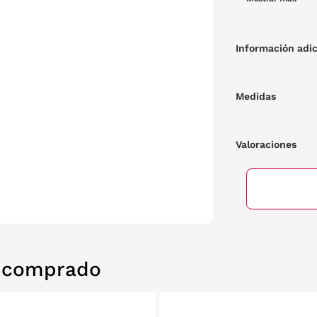
intenso tono azul añade un toque y d
look moderno y l
un accesorio dist
Información adic
Medidas
Valoraciones
n comprado