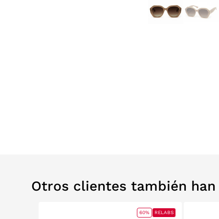
Otros clientes también ha
0%
RELABS
60%
RELABS