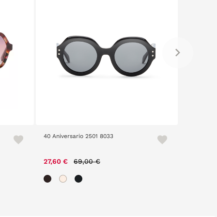
40 Aniversario 2501 8033
American 
Price reduced from
to
27,60 €
69,00 €
24,50 €