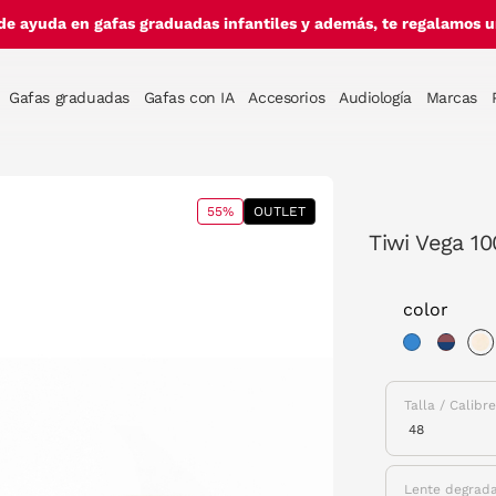
de ayuda en gafas graduadas infantiles y además, te regalamos un
Gafas graduadas
Gafas con IA
Accesorios
Audiología
Marcas
55%
OUTLET
Tiwi Vega 10
color
s
Talla / Calibr
Lente degrad