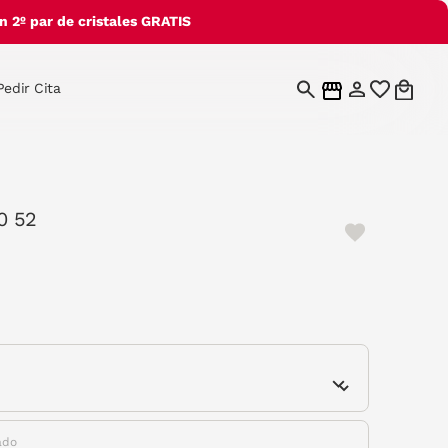
 2º par de cristales GRATIS
Pedir Cita
0 52
elected
e
ado