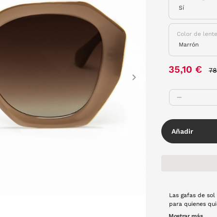
Color de lent
Pr
35,10 €
78
Next
Añadir
Las gafas de sol
para quienes qui
en pasta de alta
Mostrar más