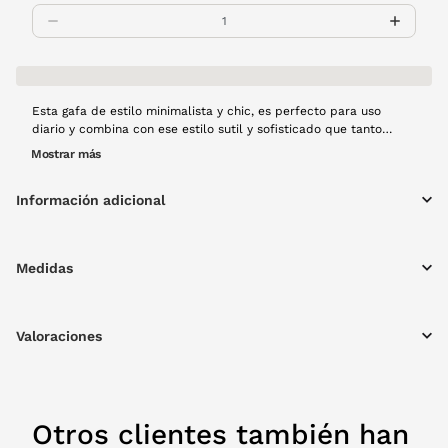
Esta gafa de estilo minimalista y chic, es perfecto para uso
diario y combina con ese estilo sutil y sofisticado que tanto
buscas en unas gafas. El modelo Tom Ford FT6089 es ideal para
Mostrar más
quienes buscan sencillez y elegancia en su mirada. En VisionLab!
tenemos lo que buscas y estas son tus gafas.
Información adicional
Medidas
Valoraciones
Otros clientes también han