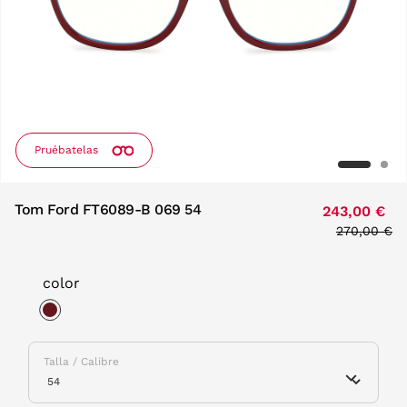
Pruébatelas
Tom Ford FT6089-B 069 54
243,00 €
Price redu
270,00 €
to
color
selected
Talla / Calibre