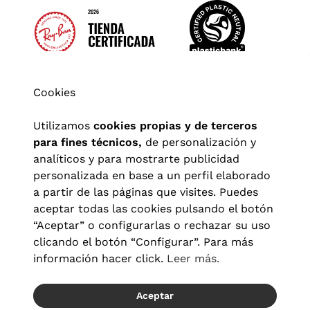
Cookies
Utilizamos
cookies propias y de terceros
para fines técnicos,
de personalización y
analíticos y para mostrarte publicidad
personalizada en base a un perfil elaborado
a partir de las páginas que visites. Puedes
aceptar todas las cookies pulsando el botón
“Aceptar” o configurarlas o rechazar su uso
clicando el botón “Configurar”. Para más
Aviso legal
|
Política de privacidad
|
Términos y condiciones
|
información hacer click.
Leer más.
Política de cookies
|
Configuración de cookies
Aceptar
© 2026 Visionlab España