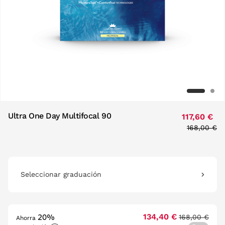
Ultra One Day Multifocal 90
117,60 €
Price redu
168,00 €
to
Seleccionar graduación
20%
134,40 €
168,00 €
Ahorra