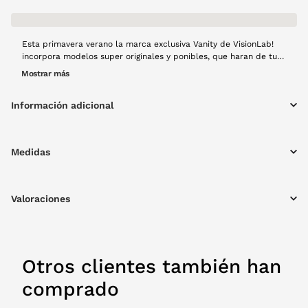
Esta primavera verano la marca exclusiva Vanity de VisionLab!
incorpora modelos super originales y ponibles, que haran de tu
look la envidia de todos. Esta Vanity 2510 VA-08 tiene una forma
Mostrar más
big size hexagonal que no dejará a nadie indiferente. Una
montura de pasta en color verde con acabado transparente,
Información adicional
luminosidad para tu mirada.
Medidas
Valoraciones
Otros clientes también han
comprado