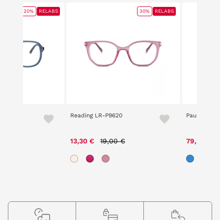
20%
RELABS
30%
RELABS
Reading LR-P9620
Paul Harris
ice reduced from
to
Price reduced from
to
3,00 €
13,30 €
19,00 €
79,20 €