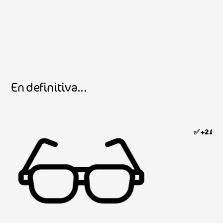
En definitiva...
✅ +2.000