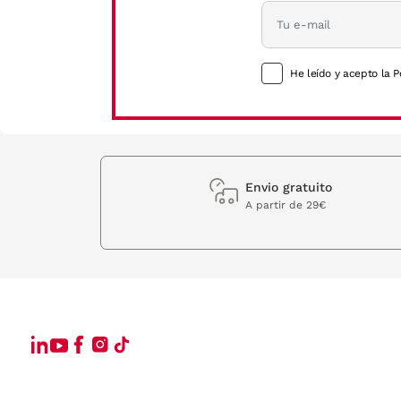
He leído y acepto la P
Envio gratuito
A partir de 29€