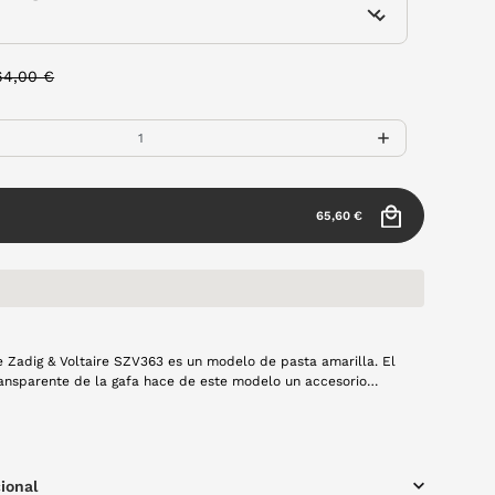
rice reduced from
to
64,00 €
65,60 €
e Zadig & Voltaire SZV363 es un modelo de pasta amarilla. El
ansparente de la gafa hace de este modelo un accesorio
ra tu verano.
ional