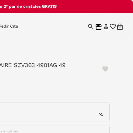
 2º par de cristales GRATIS
Pedir Cita
AIRE SZV363 4901AG 49
e
es en gafas