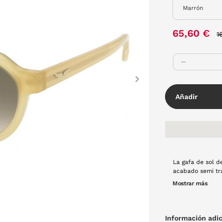
P
65,60 €
1
Next
Añadir
La gafa de sol d
acabado semi tr
imprescinible pa
Mostrar más
Información adic