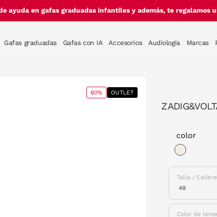
de ayuda en gafas graduadas infantiles y además, te regalamos un
Gafas graduadas
Gafas con IA
Accesorios
Audiología
Marcas
60%
OUTLET
ZADIG&VOLT
color
selected
Talla / Calibr
Color de lent