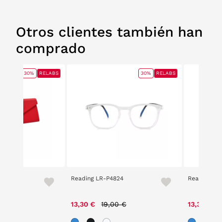
Otros clientes también han
comprado
30%
RELABS
30%
RELABS
e Rojo
Reading LR-P4824
Reading LR
e reduced from
to
Price reduced from
to
P
 €
13,30 €
19,00 €
13,30 €
1