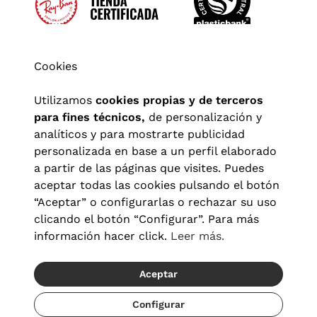
Cookies
Utilizamos
cookies propias y de terceros
para fines técnicos,
de personalización y
analíticos y para mostrarte publicidad
personalizada en base a un perfil elaborado
a partir de las páginas que visites. Puedes
aceptar todas las cookies pulsando el botón
“Aceptar” o configurarlas o rechazar su uso
clicando el botón “Configurar”. Para más
Aviso legal
|
Política de privacidad
|
Términos y condiciones
|
información hacer click.
Leer más.
Política de cookies
|
Configuración de cookies
Aceptar
© 2026 Visionlab España
Recíbelo del 23/08 al 25/08
Configurar