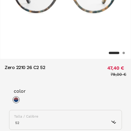
Zero 2210 26 C2 52
47,40 €
Price red
79,00 €
to
color
selected
Talla / Calibre