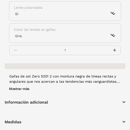
Lente polarizada
Color de lentes en gafas
Gafas de sol Zero 5201 2 con montura negra de líneas rectas y
angulares que nos acercan a las tendencias más vanguardistas.
Su diseño audaz y contemporáneo se complementa con lentes
Mostrar más
polarizadas que eliminan reflejos, ofreciendo una experiencia
visual superior. Un modelo pensado para quienes buscan estilo,
Información adicional
innovación y funcionalidad en un solo accesorio.
Medidas