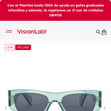
Con el PlanVeo hasta 100€ de ayuda en gafas graduadas
infantiles y además, te regalamos un 2º par de cristales
GRATIS
30%
RELABS
Previous