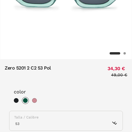
Zero 5201 2 C2 53 Pol
34,30 €
Price red
49,00 €
to
color
selected
Talla / Calibre