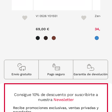
 6
V! 0526 YD1551
Zero 5201 7
69,00 €
34,30 €
Envio gratuito
Pago seguro
Garantia de devolución
Consigue 10% de descuento por suscribirte a
nuestra
Newsletter
Recibe promociones exclusivas, ventas privadas y
novedades