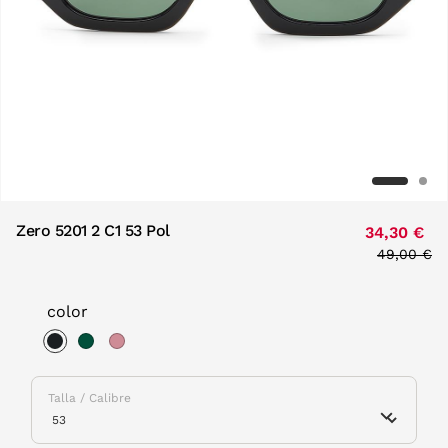
Zero 5201 2 C1 53 Pol
34,30 €
Price red
49,00 €
to
color
selected
Talla / Calibre