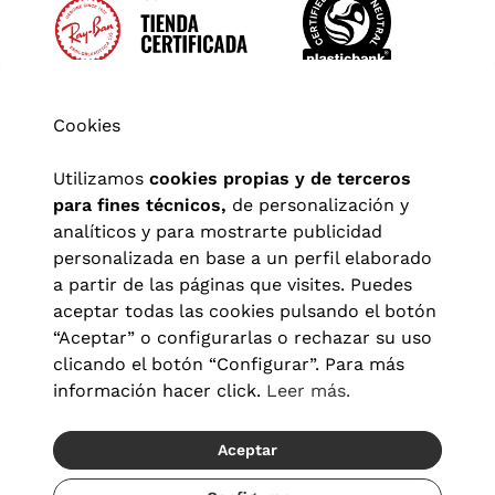
Cookies
Utilizamos
cookies propias y de terceros
para fines técnicos,
de personalización y
analíticos y para mostrarte publicidad
personalizada en base a un perfil elaborado
a partir de las páginas que visites. Puedes
aceptar todas las cookies pulsando el botón
“Aceptar” o configurarlas o rechazar su uso
clicando el botón “Configurar”. Para más
Aviso legal
|
Política de privacidad
|
Términos y condiciones
|
información hacer click.
Leer más.
Política de cookies
|
Configuración de cookies
Aceptar
© 2026 Visionlab España
Recíbelo del 22/08 al 24/08