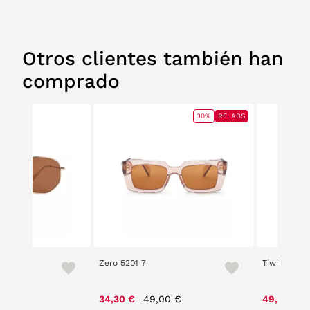
Otros clientes también han
comprado
30%
RELABS
Zero 5201 7
Tiwi Mali
Price reduced from
to
34,30 €
49,00 €
49,20 €