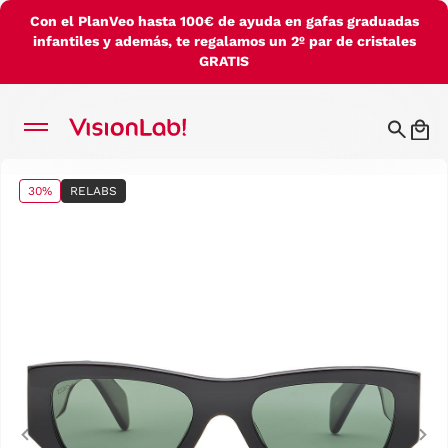
Con el PlanVeo hasta 100€ de ayuda en gafas graduadas
infantiles y además, te regalamos un 2º par de cristales
GRATIS
30%
RELABS
Previous