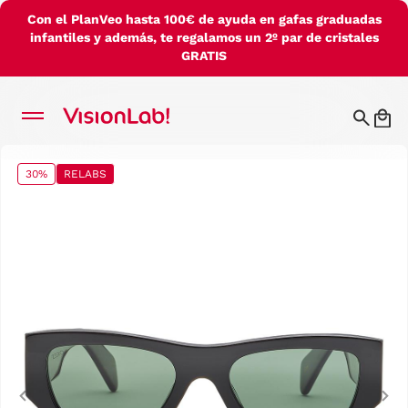
Con el PlanVeo hasta 100€ de ayuda en gafas graduadas
infantiles y además, te regalamos un 2º par de cristales
GRATIS
30%
RELABS
Previous