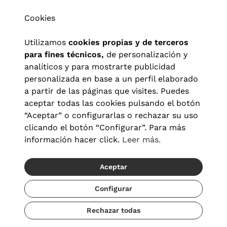
Cookies
Utilizamos
cookies propias y de terceros
para fines técnicos,
de personalización y
analíticos y para mostrarte publicidad
personalizada en base a un perfil elaborado
a partir de las páginas que visites. Puedes
aceptar todas las cookies pulsando el botón
“Aceptar” o configurarlas o rechazar su uso
clicando el botón “Configurar”. Para más
Aviso legal
|
Política de privacidad
|
Términos y condiciones
|
información hacer click.
Leer más.
Política de cookies
|
Configuración de cookies
Aceptar
© 2026 Visionlab España
Configurar
Rechazar todas
Añadir
34,30 €