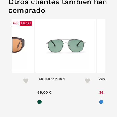
Otros clientes también han
comprado
30%
RELABS
 3
Paul Harris 2510 4
Zero 5201 7
ce reduced from
to
00 €
69,00 €
34,30 €