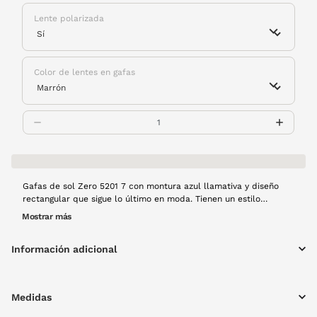
Lente polarizada
Color de lentes en gafas
Gafas de sol Zero 5201 7 con montura azul llamativa y diseño
rectangular que sigue lo último en moda. Tienen un estilo
potente y actual, perfecto para destacar. Las lentes polarizadas
Mostrar más
eliminan reflejos, así que además de verse bien, se ven mejor.
Información adicional
Medidas