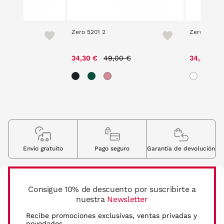
 1
Zero 5201 2
Zero 5201 3
Price reduced from
to
34,30 €
49,00 €
34,30 €
Envio gratuito
Pago seguro
Garantia de devolución
Consigue 10% de descuento por suscribirte a
nuestra
Newsletter
Recibe promociones exclusivas, ventas privadas y
novedades