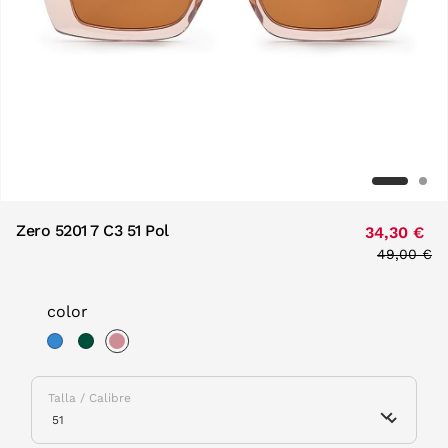
Zero 5201 7 C3 51 Pol
34,30 €
Price red
49,00 €
to
color
selected
Talla / Calibre