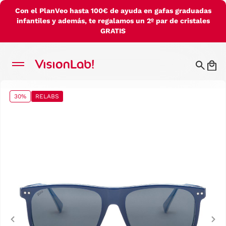
Con el PlanVeo hasta 100€ de ayuda en gafas graduadas
infantiles y además, te regalamos un 2º par de cristales
GRATIS
30%
RELABS
Previous