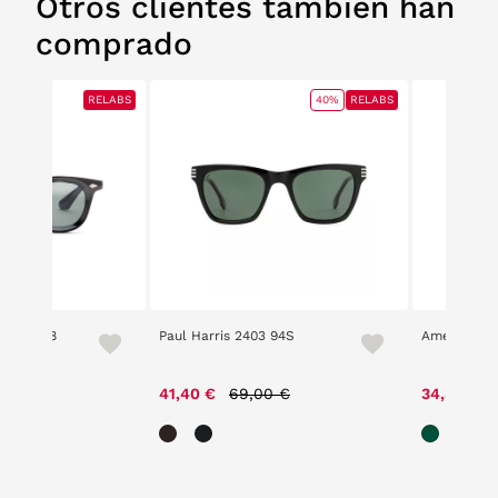
Otros clientes también han
comprado
RELABS
40%
RELABS
2501 6248
Paul Harris 2403 94S
American P
Price reduced from
to
41,40 €
69,00 €
34,30 €