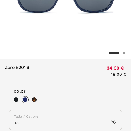
Zero 5201 9
34,30 €
Price red
49,00 €
to
color
selected
Talla / Calibre