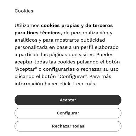
Cookies
Utilizamos
cookies propias y de terceros
para fines técnicos,
de personalización y
analíticos y para mostrarte publicidad
personalizada en base a un perfil elaborado
a partir de las páginas que visites. Puedes
aceptar todas las cookies pulsando el botón
“Aceptar” o configurarlas o rechazar su uso
clicando el botón “Configurar”. Para más
Aviso legal
|
Política de privacidad
|
Términos y condiciones
|
información hacer click.
Leer más.
Política de cookies
|
Configuración de cookies
Aceptar
© 2026 Visionlab España
Configurar
Rechazar todas
Añadir
34,30 €