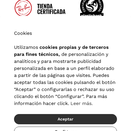
Cookies
Utilizamos
cookies propias y de terceros
para fines técnicos,
de personalización y
analíticos y para mostrarte publicidad
personalizada en base a un perfil elaborado
a partir de las páginas que visites. Puedes
aceptar todas las cookies pulsando el botón
“Aceptar” o configurarlas o rechazar su uso
clicando el botón “Configurar”. Para más
Aviso legal
|
Política de privacidad
|
Términos y condiciones
|
información hacer click.
Leer más.
Política de cookies
|
Configuración de cookies
Aceptar
© 2026 Visionlab España
Recíbelo del 21/08 al 23/08