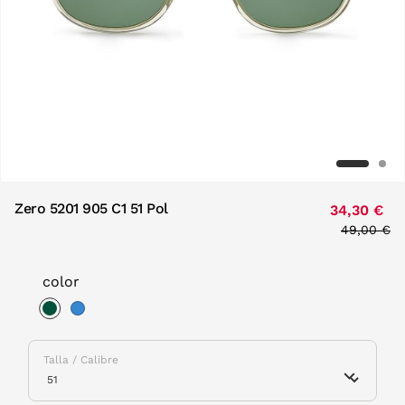
Zero 5201 905 C1 51 Pol
34,30 €
Price red
49,00 €
to
color
selected
Talla / Calibre