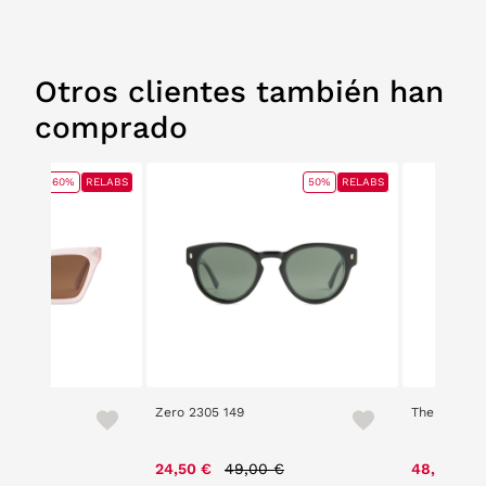
Otros clientes también han
comprado
60%
RELABS
50%
RELABS
Zero 2305 149
The Circus 
e reduced from
to
Price reduced from
to
00 €
24,50 €
49,00 €
48,30 €