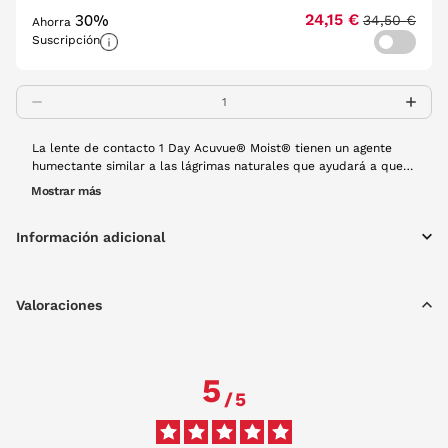
30%
24,15 €
34,50 €
Ahorra
Suscripción
La lente de contacto 1 Day Acuvue® Moist® tienen un agente
humectante similar a las lágrimas naturales que ayudará a que
tus ojos se sientan frescos y cómodos durante todo el día.
Mostrar más
Tienen filtro UV. Es una lente diaria y cada caja contiene 30
unidades. Al ser de un solo uso no se necesitan líquidos de
Información adicional
mantenimiento.
Valoraciones
5
/
5