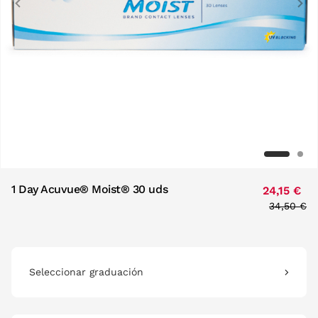
Previous
1 Day Acuvue® Moist® 30 uds
24,15 €
Price red
to
34,50 €
Seleccionar graduación