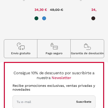
e reduced from
to
Price reduced from
to
00 €
34,30 €
49,00 €
24,50 €
Envio gratuito
Pago seguro
Garantia de devolución
Consigue 10% de descuento por suscribirte a
nuestra
Newsletter
Recibe promociones exclusivas, ventas privadas y
novedades
Suscríbete