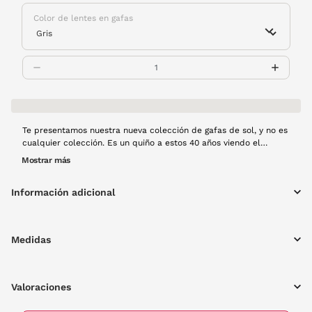
Color de lentes en gafas
Te presentamos nuestra nueva colección de gafas de sol, y no es
cualquier colección. Es un quiño a estos 40 años viendo el
mundo con estilo. Modelos exclusivos, con mucho rollo y un
Mostrar más
diseño que mezcla lo retro con lo moderno. Modelo 2501 6229
con montura de pasta en color habana. Edición limitada.
Información adicional
Medidas
Valoraciones