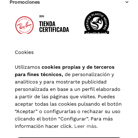
Promociones
Cookies
Utilizamos
cookies propias y de terceros
para fines técnicos,
de personalización y
analíticos y para mostrarte publicidad
personalizada en base a un perfil elaborado
a partir de las páginas que visites. Puedes
aceptar todas las cookies pulsando el botón
“Aceptar” o configurarlas o rechazar su uso
clicando el botón “Configurar”. Para más
Aviso legal
|
Política de privacidad
|
Términos y condiciones
|
información hacer click.
Leer más.
Política de cookies
|
Configuración de cookies