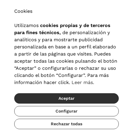
Cookies
Utilizamos
cookies propias y de terceros
para fines técnicos,
de personalización y
analíticos y para mostrarte publicidad
personalizada en base a un perfil elaborado
a partir de las páginas que visites. Puedes
aceptar todas las cookies pulsando el botón
“Aceptar” o configurarlas o rechazar su uso
clicando el botón “Configurar”. Para más
Aviso legal
|
Política de privacidad
|
Términos y condiciones
|
información hacer click.
Leer más.
Política de cookies
|
Configuración de cookies
Aceptar
© 2026 Visionlab España
Recíbelo del 22/08 al 24/08
Configurar
Rechazar todas
Añadir
34,50 €