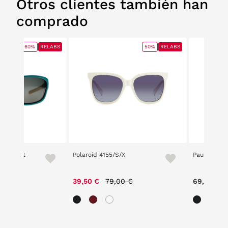
Otros clientes también han
comprado
60%
RELABS
50%
RELABS
 Everest
Polaroid 4155/S/X
Paul Harris
e reduced from
to
Price reduced from
to
00 €
39,50 €
79,00 €
69,00 €