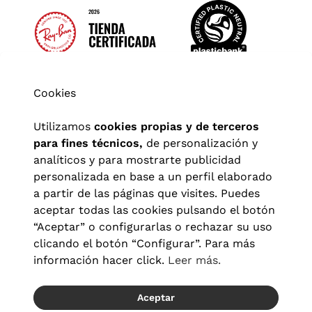
Cookies
Utilizamos
cookies propias y de terceros
para fines técnicos,
de personalización y
analíticos y para mostrarte publicidad
personalizada en base a un perfil elaborado
a partir de las páginas que visites. Puedes
aceptar todas las cookies pulsando el botón
“Aceptar” o configurarlas o rechazar su uso
clicando el botón “Configurar”. Para más
Aviso legal
|
Política de privacidad
|
Términos y condiciones
|
información hacer click.
Leer más.
Política de cookies
|
Configuración de cookies
Aceptar
© 2026 Visionlab España