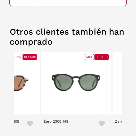
Otros clientes también han
comprado
50%
RELABS
50%
RELABS
e 2305 605
Zero 2305 149
Zero 5201 
ce reduced from
to
Price reduced from
to