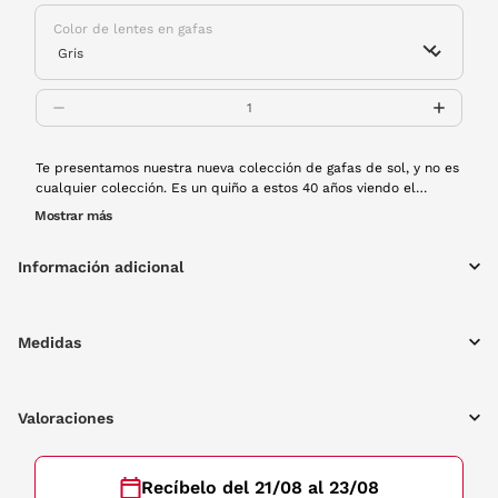
Color de lentes en gafas
Te presentamos nuestra nueva colección de gafas de sol, y no es
cualquier colección. Es un quiño a estos 40 años viendo el
mundo con estilo. Modelos exclusivos, con mucho rollo y un
Mostrar más
diseño que mezcla lo retro con lo moderno. Modelo 2501 6229
con montura de pasta en color habana. Edición limitada.
Información adicional
Medidas
Valoraciones
Recíbelo del 21/08 al 23/08