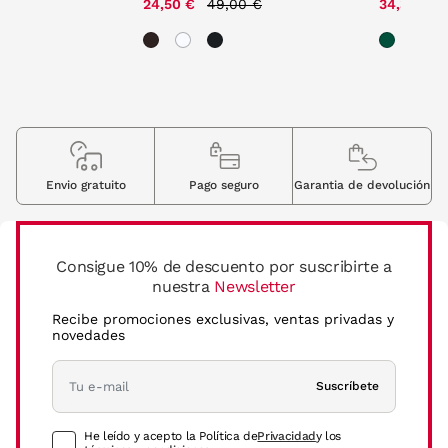
00 €
24,50 €
49,00 €
34,30 €
Envio gratuito
Pago seguro
Garantia de devolución
Consigue 10% de descuento por suscribirte a
nuestra
Newsletter
Recibe promociones exclusivas, ventas privadas y
novedades
Suscríbete
He leído y acepto la Política de
Privacidad
y los