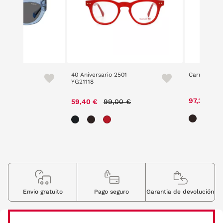
S/X/MC
40 Aniversario 2501
Carrera 351
YG21118
Price reduced from
to
97,30 €
59,40 €
99,00 €
Envio gratuito
Pago seguro
Garantia de devolución