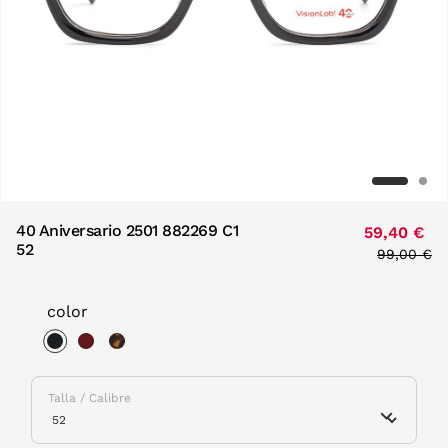
40 Aniversario 2501 882269 C1
59,40 €
52
Price red
99,00 €
to
color
selected
Talla / Calibre