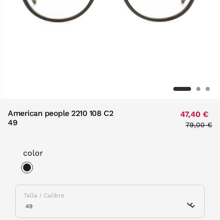
American people 2210 108 C2
47,40 €
49
Price red
79,00 €
to
color
selected
Talla / Calibre