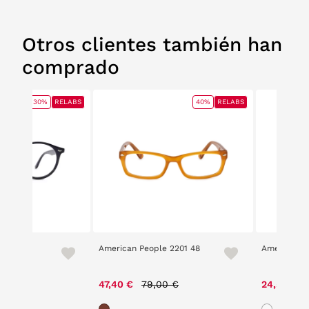
Otros clientes también han
comprado
30%
RELABS
40%
RELABS
e 2508
American People 2201 48
American P
Price reduced from
to
e reduced from
to
47,40 €
79,00 €
24,50 €
00 €