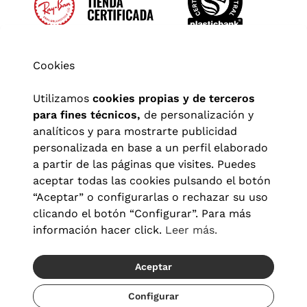
Cookies
Utilizamos
cookies propias y de terceros
para fines técnicos,
de personalización y
analíticos y para mostrarte publicidad
personalizada en base a un perfil elaborado
a partir de las páginas que visites. Puedes
aceptar todas las cookies pulsando el botón
“Aceptar” o configurarlas o rechazar su uso
clicando el botón “Configurar”. Para más
Aviso legal
|
Política de privacidad
|
Términos y condiciones
|
información hacer click.
Leer más.
Política de cookies
|
Configuración de cookies
Aceptar
© 2026 Visionlab España
Recíbelo del 21/08 al 23/08
Configurar