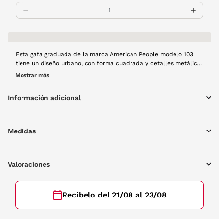
Esta gafa graduada de la marca American People modelo 103
tiene un diseño urbano, con forma cuadrada y detalles metálicos
en el frente. Es de pasta en color transparente, un color de
Mostrar más
tendencia esta primavera.
Información adicional
Medidas
Valoraciones
Recíbelo del 21/08 al 23/08