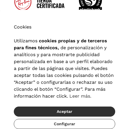
Cookies
Utilizamos
cookies propias y de terceros
para fines técnicos,
de personalización y
analíticos y para mostrarte publicidad
personalizada en base a un perfil elaborado
a partir de las páginas que visites. Puedes
aceptar todas las cookies pulsando el botón
“Aceptar” o configurarlas o rechazar su uso
clicando el botón “Configurar”. Para más
Aviso legal
|
Política de privacidad
|
Términos y condiciones
|
información hacer click.
Leer más.
Política de cookies
|
Configuración de cookies
Aceptar
© 2026 Visionlab España
Recíbelo del 21/08 al 23/08
Configurar