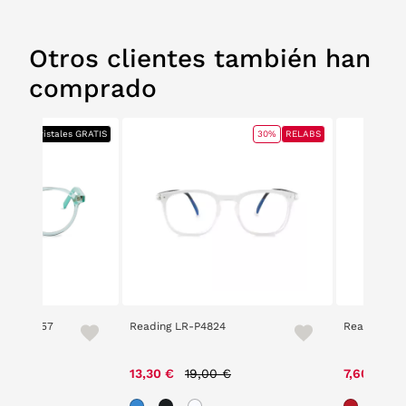
Otros clientes también han
comprado
ABS
+ Cristales GRATIS
30%
RELABS
e 2112 657
Reading LR-P4824
Reading 14
ce reduced from
to
Price reduced from
to
Pr
00 €
13,30 €
19,00 €
7,60 €
19