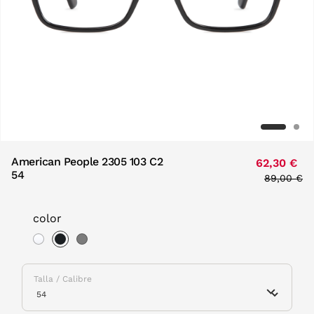
American People 2305 103 C2
62,30 €
54
Price red
89,00 €
to
color
selected
Talla / Calibre