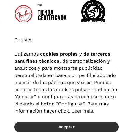
Cookies
Utilizamos
cookies propias y de terceros
para fines técnicos,
de personalización y
analíticos y para mostrarte publicidad
personalizada en base a un perfil elaborado
a partir de las páginas que visites. Puedes
aceptar todas las cookies pulsando el botón
“Aceptar” o configurarlas o rechazar su uso
clicando el botón “Configurar”. Para más
Aviso legal
|
Política de privacidad
|
Términos y condiciones
|
información hacer click.
Leer más.
Política de cookies
|
Configuración de cookies
Aceptar
© 2026 Visionlab España