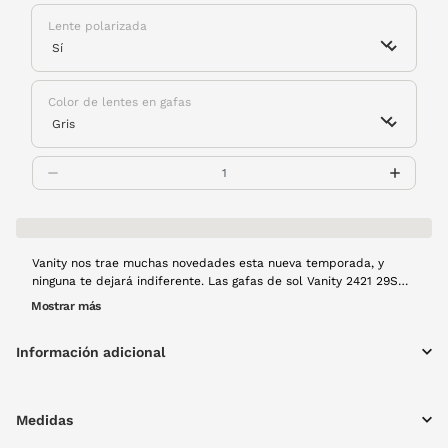
Lente polarizada
Color de lentes en gafas
Vanity nos trae muchas novedades esta nueva temporada, y
ninguna te dejará indiferente. Las gafas de sol Vanity 2421 29S
tienen montura de pasta gruesa con estilo urbano, clásico pero
Mostrar más
atemporal. Además, el color verde con acabado transparente
aporta este chic a tu look.
Información adicional
Medidas