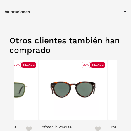
Valoraciones
Otros clientes también han
comprado
30%
RELABS
30%
RELABS
e 2421 10S
Afrodelic 2404 05
Parkour 24