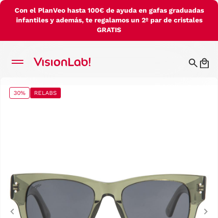
Con el PlanVeo hasta 100€ de ayuda en gafas graduadas
infantiles y además, te regalamos un 2º par de cristales
GRATIS
30%
RELABS
Previous