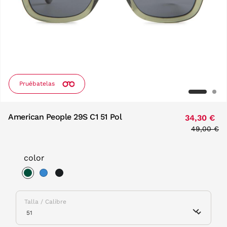
Pruébatelas
American People 29S C1 51 Pol
34,30 €
Price red
49,00 €
to
color
selected
Talla / Calibre