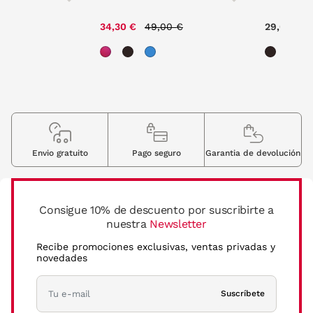
ce reduced from
to
Price reduced from
to
00 €
34,30 €
49,00 €
29,00 €
Envio gratuito
Pago seguro
Garantia de devolución
Consigue 10% de descuento por suscribirte a
nuestra
Newsletter
Recibe promociones exclusivas, ventas privadas y
novedades
Suscríbete