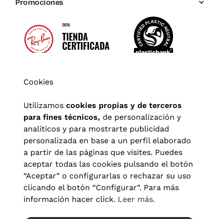
Promociones
Cookies
Utilizamos
cookies propias y de terceros
para fines técnicos,
de personalización y
analíticos y para mostrarte publicidad
personalizada en base a un perfil elaborado
a partir de las páginas que visites. Puedes
aceptar todas las cookies pulsando el botón
“Aceptar” o configurarlas o rechazar su uso
clicando el botón “Configurar”. Para más
Aviso legal
|
Política de privacidad
|
Términos y condiciones
|
información hacer click.
Leer más.
Política de cookies
|
Configuración de cookies