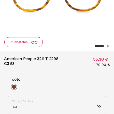
Pruébatelas
American People 3211 T-2298
55,30 €
C3 53
Price red
79,00 €
to
color
selected
Talla / Calibre