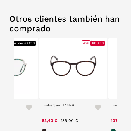
Otros clientes también han
comprado
ABS
+ Cristales GRATIS
40%
RELABS
Timberland 1774-H
Timberland
e reduced from
to
Price reduced from
to
00 €
83,40 €
139,00 €
107,20 €