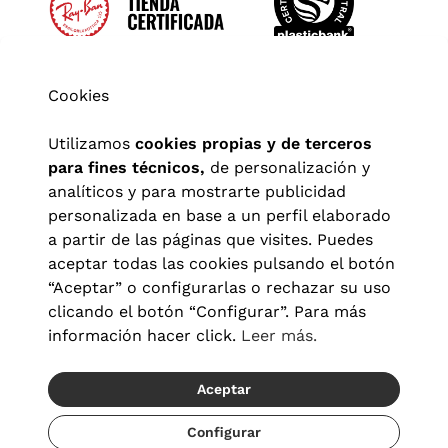
Cookies
Utilizamos
cookies propias y de terceros
para fines técnicos,
de personalización y
analíticos y para mostrarte publicidad
personalizada en base a un perfil elaborado
a partir de las páginas que visites. Puedes
aceptar todas las cookies pulsando el botón
“Aceptar” o configurarlas o rechazar su uso
clicando el botón “Configurar”. Para más
Aviso legal
|
Política de privacidad
|
Términos y condiciones
|
información hacer click.
Leer más.
Política de cookies
|
Configuración de cookies
Aceptar
© 2026 Visionlab España
Recíbelo del 23/08 al 25/08
Configurar