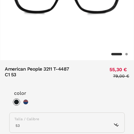
American People 3211 T-4487
55,30 €
C1 53
Price red
79,00 €
to
color
selected
Talla / Calibre