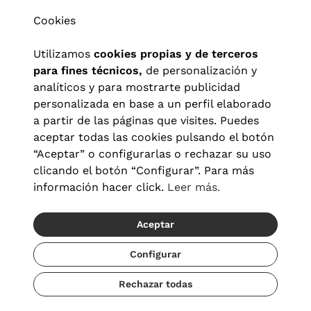
Cookies
Utilizamos
cookies propias y de terceros
para fines técnicos,
de personalización y
analíticos y para mostrarte publicidad
personalizada en base a un perfil elaborado
a partir de las páginas que visites. Puedes
aceptar todas las cookies pulsando el botón
“Aceptar” o configurarlas o rechazar su uso
clicando el botón “Configurar”. Para más
Aviso legal
|
Política de privacidad
|
Términos y condiciones
|
información hacer click.
Leer más.
Política de cookies
|
Configuración de cookies
Aceptar
© 2026 Visionlab España
Recíbelo del 20/08 al 22/08
Configurar
Rechazar todas
Añadir
55,30 €