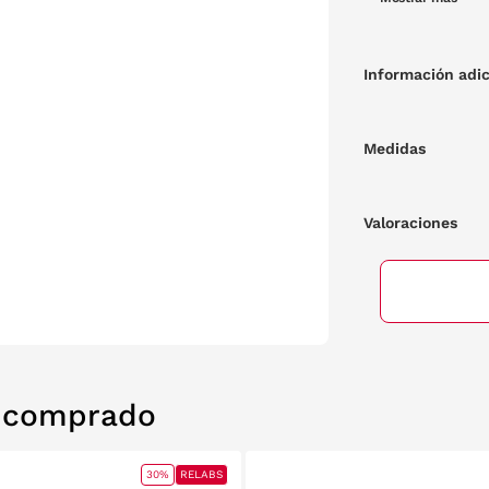
cualquier entorn
Información adic
Medidas
Valoraciones
n comprado
30%
RELABS