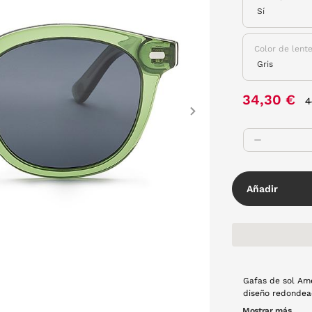
Color de lent
P
34,30 €
4
Next
Añadir
Gafas de sol Ame
diseño redondea
lentes polarizad
Mostrar más