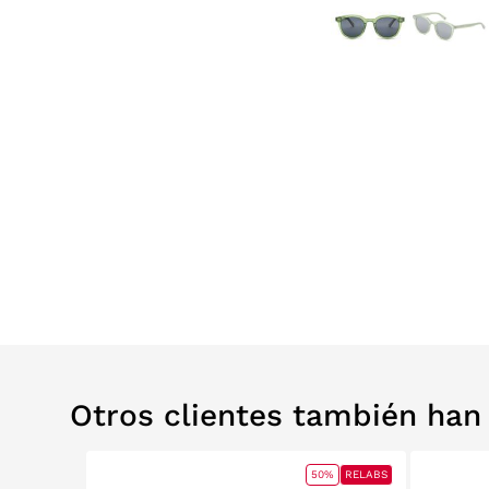
Otros clientes también ha
0%
RELABS
50%
RELABS