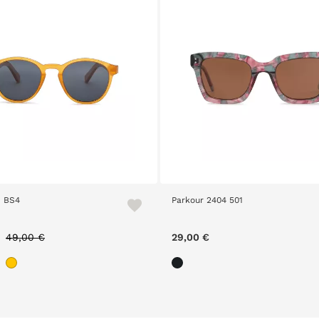
1 BS4
Parkour 2404 501
Price reduced from
to
49,00 €
29,00 €