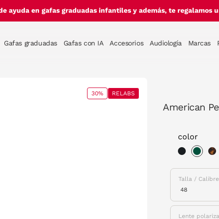
de ayuda en gafas graduadas infantiles y además, te regalamos un
Gafas graduadas
Gafas con IA
Accesorios
Audiología
Marcas
30%
RELABS
American Pe
color
sele
Talla / Calibr
Lente polariz