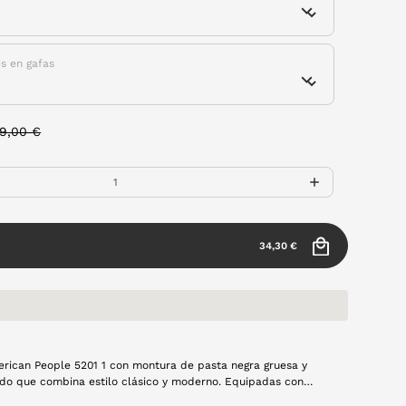
es en gafas
rice reduced from
to
9,00 €
34,30 €
rican People 5201 1 con montura de pasta negra gruesa y
do que combina estilo clásico y moderno. Equipadas con
as que eliminan reflejos, ofrecen una visión nítida y cómoda en