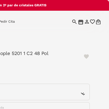
 2º par de cristales GRATIS
Pedir Cita
ople 5201 1 C2 48 Pol
cted
e
ada