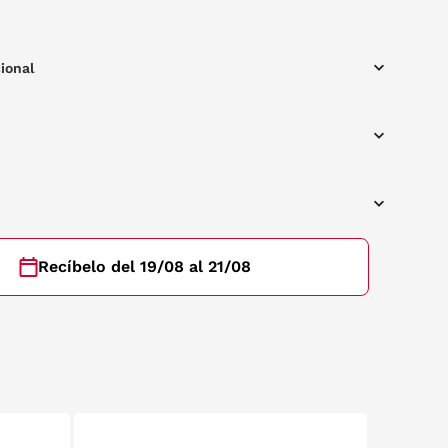
o. Un accesorio funcional y elegante para el día a día.
ional
Recíbelo del 19/08 al 21/08