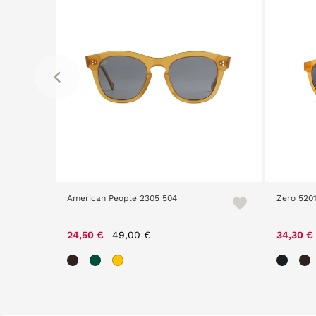
American People 2305 504
Zero 520
Price reduced from
to
24,50 €
49,00 €
34,30 €