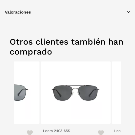
Valoraciones
Otros clientes también han
comprado
0 3
Loom 2403 65S
Loom 2403