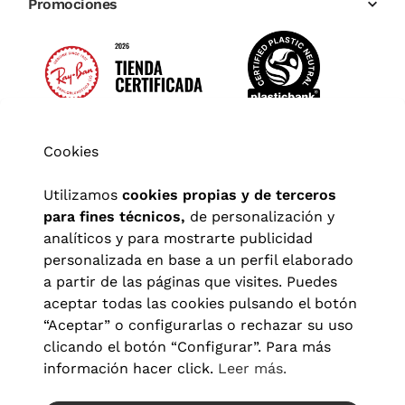
Promociones
Cookies
Utilizamos
cookies propias y de terceros
para fines técnicos,
de personalización y
analíticos y para mostrarte publicidad
personalizada en base a un perfil elaborado
a partir de las páginas que visites. Puedes
aceptar todas las cookies pulsando el botón
“Aceptar” o configurarlas o rechazar su uso
clicando el botón “Configurar”. Para más
Aviso legal
|
Política de privacidad
|
Términos y condiciones
|
información hacer click.
Leer más.
Política de cookies
|
Configuración de cookies