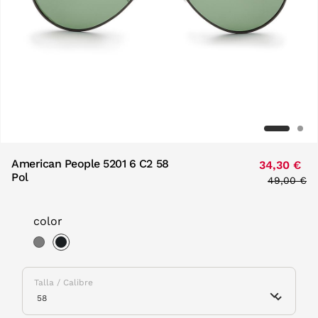
American People 5201 6 C2 58
34,30 €
Pol
Price red
49,00 €
to
color
selected
Talla / Calibre