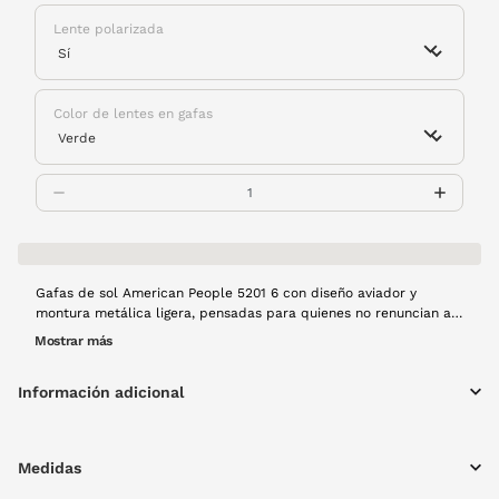
Lente polarizada
Color de lentes en gafas
Gafas de sol American People 5201 6 con diseño aviador y
montura metálica ligera, pensadas para quienes no renuncian al
estilo ni la comodidad. Las lentes polarizadas eliminan reflejos
Mostrar más
molestos, mejorando la visibilidad en exteriores. Los detalles en
azul en las varillas aportan un toque moderno y distintivo que
Información adicional
marca la diferencia.
Medidas