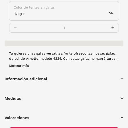
Color de lentes en gafas
Tú quieres unas gafas versátiles. Yo te ofrezco las nuevas gafas
de sol de Arnette modelo 4334. Con estas gafas no habrá tarea
que se te resista. Las podrás usar siempre que quieras y para lo
Mostrar más
que quieras, ofreciéndote un rendimiento óptimo en todo
momento. Montura de pasta en color negro.
Información adicional
Medidas
Valoraciones