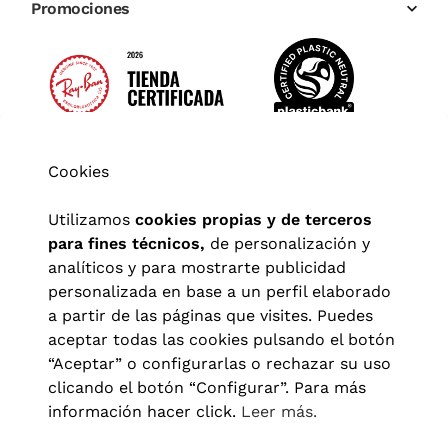
Promociones
Cookies
Utilizamos
cookies propias y de terceros
para fines técnicos,
de personalización y
analíticos y para mostrarte publicidad
personalizada en base a un perfil elaborado
a partir de las páginas que visites. Puedes
aceptar todas las cookies pulsando el botón
“Aceptar” o configurarlas o rechazar su uso
clicando el botón “Configurar”. Para más
Aviso legal
|
Política de privacidad
|
Términos y condiciones
|
información hacer click.
Leer más.
Política de cookies
|
Configuración de cookies