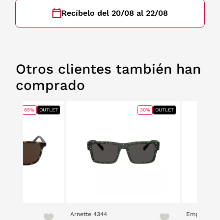
Recíbelo del 20/08 al 22/08
Otros clientes también han
comprado
65%
OUTLET
30%
OUTLET
Arnette 4344
Emporio Ar