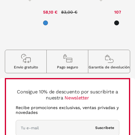
ce reduced from
to
Price reduced from
to
,00 €
58,10 €
83,00 €
107,02 €
Envio gratuito
Pago seguro
Garantia de devolución
Consigue 10% de descuento por suscribirte a
nuestra
Newsletter
Recibe promociones exclusivas, ventas privadas y
novedades
Suscríbete