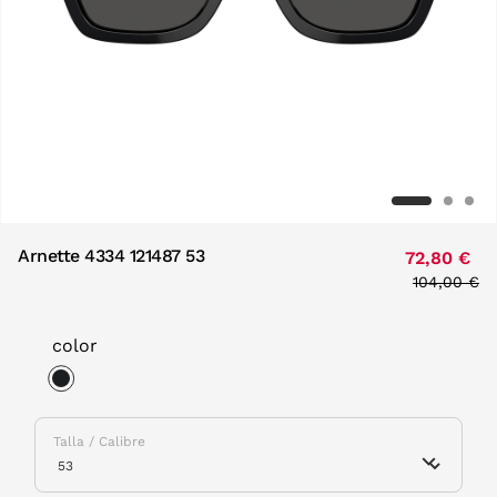
Arnette 4334 121487 53
72,80 €
Price redu
104,00 €
to
color
selected
Talla / Calibre