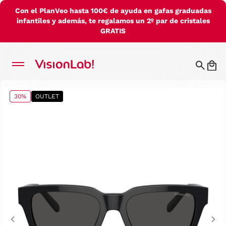
Con el PlanVeo hasta 100€ de ayuda en gafas graduadas
infantiles y además, te regalamos un 2º par de cristales
GRATIS
30%
OUTLET
Previous