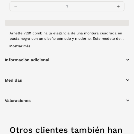
Arnette 7291 combina la elegancia de una montura cuadrada en
pasta negra con un diseño cómodo y moderno. Este modelo de
visión ofrece una claridad visual excepcional para el uso diario,
Mostrar más
manteniéndote siempre a la altura de cualquier ocasión. La
combinación materiales de alta calidad y una silueta clásica
Información adicional
garantiza un estilo atemporal.
Medidas
Valoraciones
Otros clientes también han