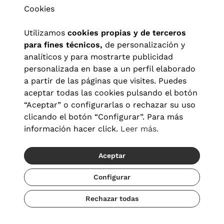
Cookies
Utilizamos
cookies propias y de terceros
para fines técnicos,
de personalización y
analíticos y para mostrarte publicidad
personalizada en base a un perfil elaborado
a partir de las páginas que visites. Puedes
aceptar todas las cookies pulsando el botón
“Aceptar” o configurarlas o rechazar su uso
clicando el botón “Configurar”. Para más
Aviso legal
|
Política de privacidad
|
Términos y condiciones
|
información hacer click.
Leer más.
Política de cookies
|
Configuración de cookies
Aceptar
© 2026 Visionlab España
Configurar
Rechazar todas
Añadir
41,30 €