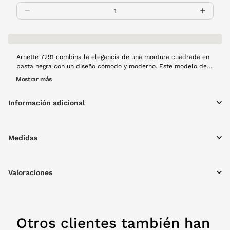
Arnette 7291 combina la elegancia de una montura cuadrada en
pasta negra con un diseño cómodo y moderno. Este modelo de
visión ofrece una claridad visual excepcional para el uso diario,
Mostrar más
manteniéndote siempre a la altura de cualquier ocasión. La
combinación materiales de alta calidad y una silueta clásica
Información adicional
garantiza un estilo atemporal.
Medidas
Valoraciones
Otros clientes también han