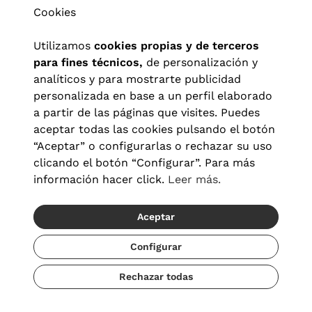
Cookies
Utilizamos
cookies propias y de terceros
para fines técnicos,
de personalización y
analíticos y para mostrarte publicidad
personalizada en base a un perfil elaborado
a partir de las páginas que visites. Puedes
aceptar todas las cookies pulsando el botón
“Aceptar” o configurarlas o rechazar su uso
clicando el botón “Configurar”. Para más
Aviso legal
|
Política de privacidad
|
Términos y condiciones
|
información hacer click.
Leer más.
Política de cookies
|
Configuración de cookies
Aceptar
© 2026 Visionlab España
Configurar
Rechazar todas
Añadir
41,30 €