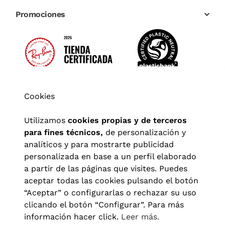
Promociones
Cookies
Utilizamos
cookies propias y de terceros
para fines técnicos,
de personalización y
analíticos y para mostrarte publicidad
personalizada en base a un perfil elaborado
a partir de las páginas que visites. Puedes
aceptar todas las cookies pulsando el botón
“Aceptar” o configurarlas o rechazar su uso
clicando el botón “Configurar”. Para más
Aviso legal
|
Política de privacidad
|
Términos y condiciones
|
información hacer click.
Leer más.
Política de cookies
|
Configuración de cookies