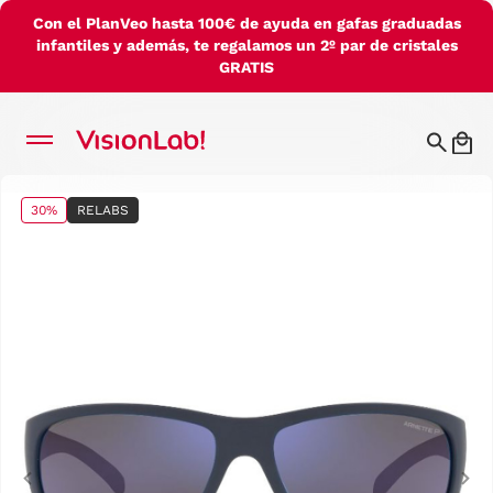
Con el PlanVeo hasta 100€ de ayuda en gafas graduadas
infantiles y además, te regalamos un 2º par de cristales
GRATIS
30%
RELABS
Previous