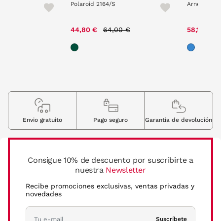
 40
Polaroid 2164/S
Arnette 434
Price reduced from
to
P
e reduced from
to
44,80 €
64,00 €
58,10 €
8
00 €
Envio gratuito
Pago seguro
Garantia de devolución
Consigue 10% de descuento por suscribirte a
nuestra
Newsletter
Recibe promociones exclusivas, ventas privadas y
novedades
Suscríbete