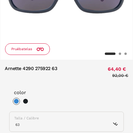
Pruébatelas
Arnette 4290 275922 63
64,40 €
Price red
92,00 €
to
color
selected
Talla / Calibre