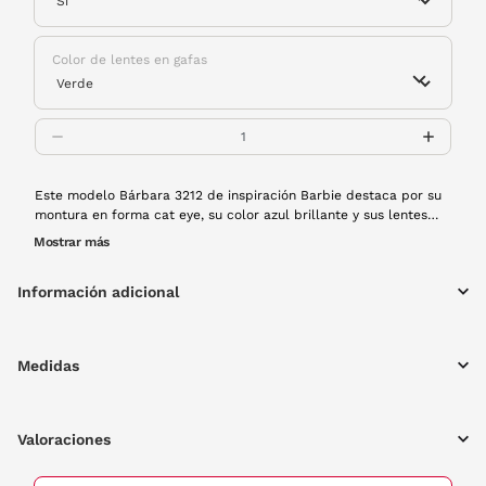
Color de lentes en gafas
Este modelo Bárbara 3212 de inspiración Barbie destaca por su
montura en forma cat eye, su color azul brillante y sus lentes
polarizadas. Unas gafas ideales para darle un toque de color a
Mostrar más
tus looks de temporada, serán convertirá en tu imprescindible.
Además, ¡brillan en la oscuridad!
Información adicional
Medidas
Valoraciones