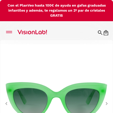
Con el PlanVeo hasta 100€ de ayuda en gafas graduadas
infantiles y además, te regalamos un 2º par de cristales
GRATIS
Previous