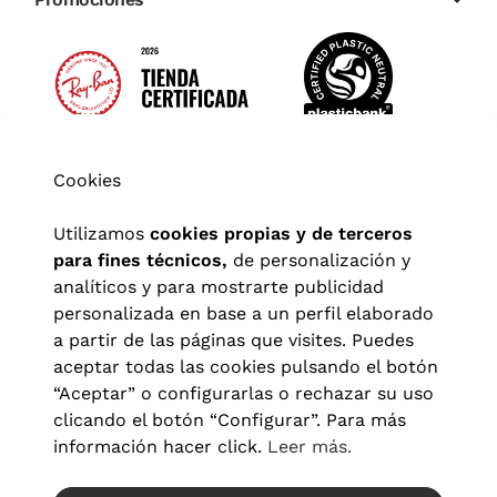
Cookies
Utilizamos
cookies propias y de terceros
para fines técnicos,
de personalización y
analíticos y para mostrarte publicidad
personalizada en base a un perfil elaborado
a partir de las páginas que visites. Puedes
aceptar todas las cookies pulsando el botón
“Aceptar” o configurarlas o rechazar su uso
clicando el botón “Configurar”. Para más
Aviso legal
|
Política de privacidad
|
Términos y condiciones
|
información hacer click.
Leer más.
Política de cookies
|
Configuración de cookies