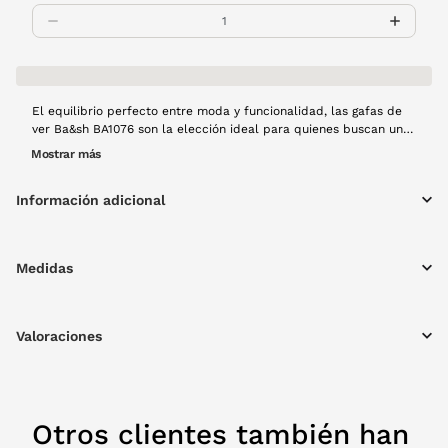
El equilibrio perfecto entre moda y funcionalidad, las gafas de
ver Ba&sh BA1076 son la elección ideal para quienes buscan un
look chic y refinado. Con su sofisticada montura de pasta en
Mostrar más
color negro y forma de mariposa, este diseño aporta un toque
femenino y elegante. ¡Hazlas tuyas y marca tendencia!
Información adicional
Medidas
Valoraciones
Otros clientes también han