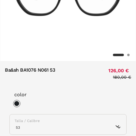
Ba&sh BA1076 N061 53
126,00 €
Price redu
180,00 €
to
color
selected
Talla / Calibre