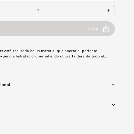
25,55 €
ty® está realizada en un material que aporta el perfecto
oxígeno e hidratación, permitiendo utilizarla durante todo el
o sufra. Su diseño en el borde minimiza el roce con el
lente mensual y cada caja contiene 3 unidades. Se
arla con solución única.
ional