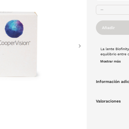
Añadir
Next
La lente Biofini
equilibrio entre 
día sin que su oj
Mostrar más
párpado. Es una 
recomienda guard
Información adic
Valoraciones