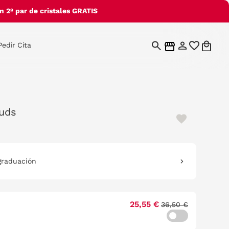
 2º par de cristales GRATIS
Pedir Cita
 uds
graduación
25,55 €
36,50 €