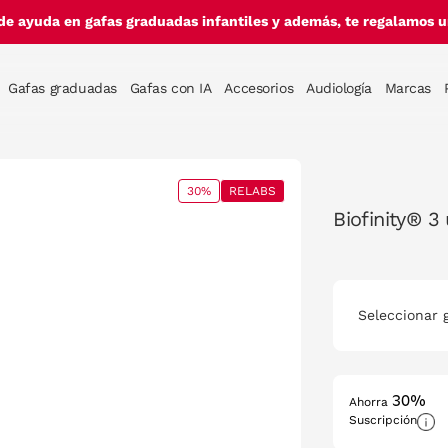
de ayuda en gafas graduadas infantiles y además, te regalamos un
Gafas graduadas
Gafas con IA
Accesorios
Audiología
Marcas
30%
RELABS
Biofinity® 3
Seleccionar 
30%
Ahorra
Suscripción