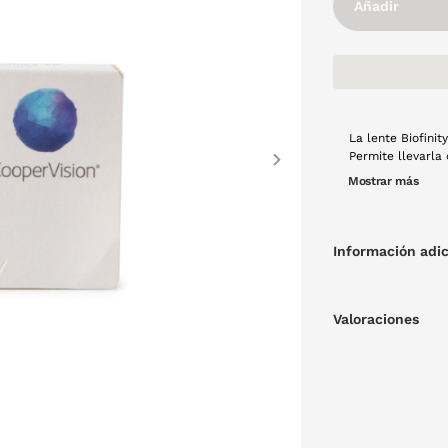
Añadir
La lente Biofini
Permite llevarla
Next
perfecto equilib
Mostrar más
el roce con el p
Se recomienda gu
Información adic
Valoraciones