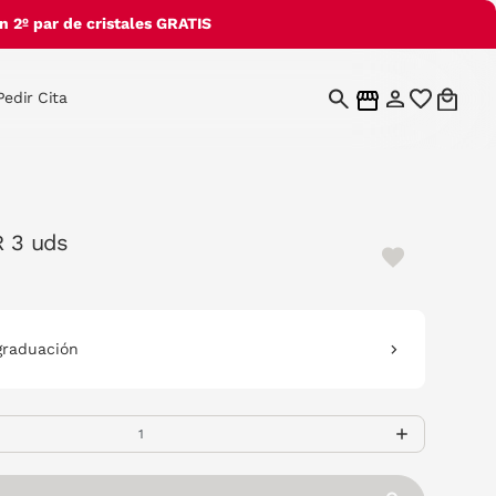
 2º par de cristales GRATIS
Pedir Cita
R 3 uds
graduación