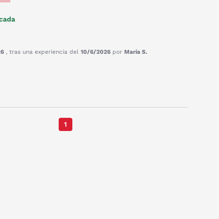
icada
26
, tras una experiencia del
10/6/2026
por
María S.
1