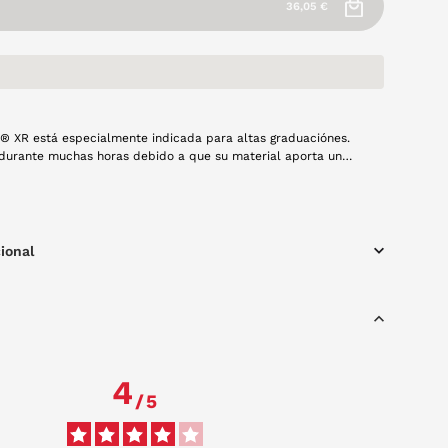
36,05 €
ty® XR está especialmente indicada para altas graduaciónes.
 durante muchas horas debido a que su material aporta un
rio entre oxígeno e hidratación. Su diseño en el borde minimiza
árpado. Es una lente mensual y cada caja contiene 3 unidades.
ardarla con solución única.
ional
4
/
5