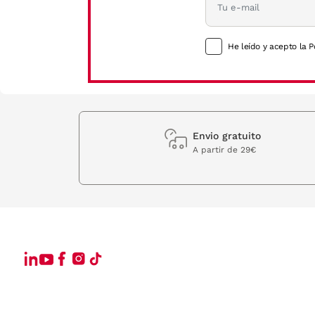
He leído y acepto la P
Envio gratuito
A partir de 29€