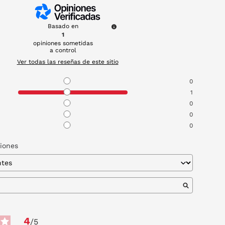
Basado en
1
opiniones sometidas
a control
Ver todas las reseñas de este sitio
0
1
0
0
0
niones
4
/
5