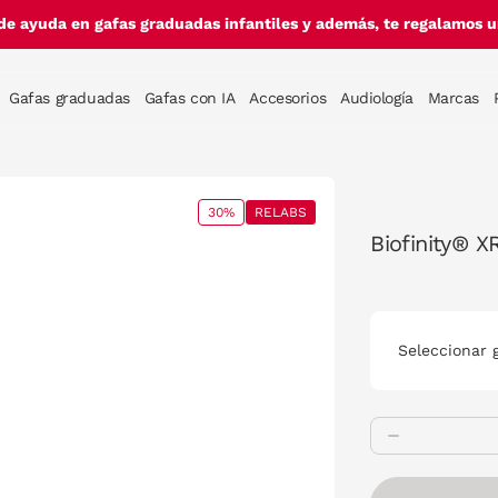
de ayuda en gafas graduadas infantiles y además, te regalamos un
Gafas graduadas
Gafas con IA
Accesorios
Audiología
Marcas
30%
RELABS
Biofinity® X
Seleccionar 