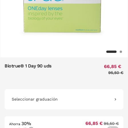
Biotrue® 1 Day 90 uds
66,85 €
Price red
95,50 €
to
Seleccionar graduación
30%
66,85 €
95,50 €
Ahorra