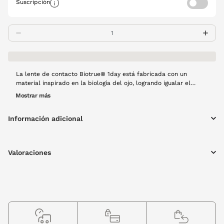
Suscripción
La lente de contacto Biotrue® 1day está fabricada con un
material inspirado en la biología del ojo, logrando igualar el
contenido de agua de la córnea. De esta manera, se mantiene la
Mostrar más
hidratación y ofrece un gran comodidad durante todo el día.
Tiene filtro UV. una lente diaria y cada caja contiene 30
Información adicional
unidades. Al ser de un solo uso no se necesitan líquidos de
mantenimiento.
Valoraciones