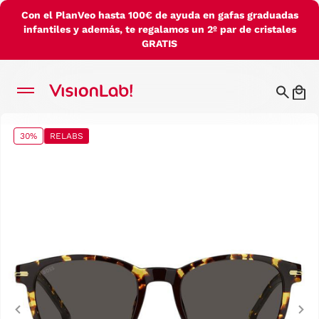
Con el PlanVeo hasta 100€ de ayuda en gafas graduadas
infantiles y además, te regalamos un 2º par de cristales
GRATIS
30%
RELABS
Previous