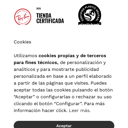
Cookies
Utilizamos
cookies propias y de terceros
para fines técnicos,
de personalización y
analíticos y para mostrarte publicidad
personalizada en base a un perfil elaborado
a partir de las páginas que visites. Puedes
aceptar todas las cookies pulsando el botón
“Aceptar” o configurarlas o rechazar su uso
clicando el botón “Configurar”. Para más
Aviso legal
|
Política de privacidad
|
Términos y condiciones
|
información hacer click.
Leer más.
Política de cookies
|
Configuración de cookies
Aceptar
© 2026 Visionlab España