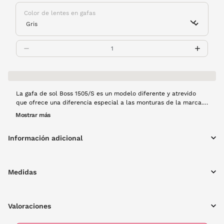
Color de lentes en gafas
La gafa de sol Boss 1505/S es un modelo diferente y atrevido
que ofrece una diferencia especial a las monturas de la marca.
Su montura en formas redondas y tonos habana con detalles
Mostrar más
metálicos en las varillas hace de este modelo algo único. Unas
gafas que marcarán tendencia esta temporada.
Información adicional
Medidas
Valoraciones