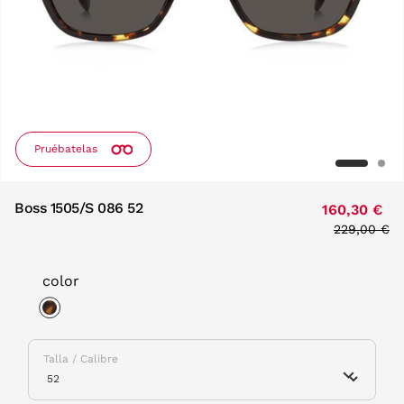
Pruébatelas
Boss 1505/S 086 52
160,30 €
Price redu
229,00 €
to
color
selected
Talla / Calibre