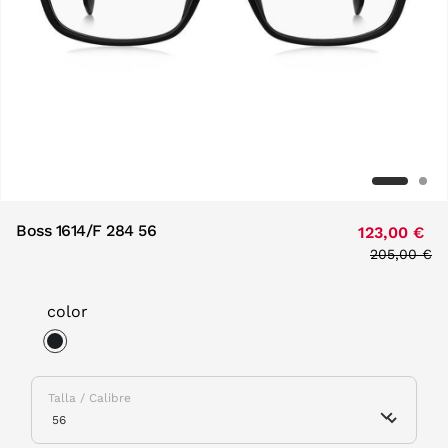
Boss 1614/F 284 56
123,00 €
Price redu
205,00 €
to
color
selected
Talla / Calibre