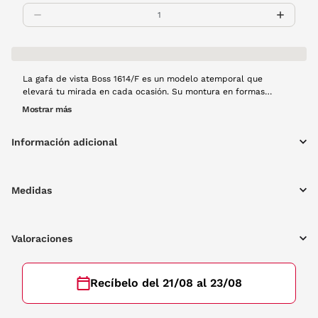
La gafa de vista Boss 1614/F es un modelo atemporal que
elevará tu mirada en cada ocasión. Su montura en formas
cuadradas y tonos negos combinado con sus varillas metálicas
Mostrar más
hacen de este diseño algo especial y rompedor. Una nueva forma
de ver el mundo que te rodea sin perder tu esencia.
Información adicional
Medidas
Valoraciones
Recíbelo del 21/08 al 23/08