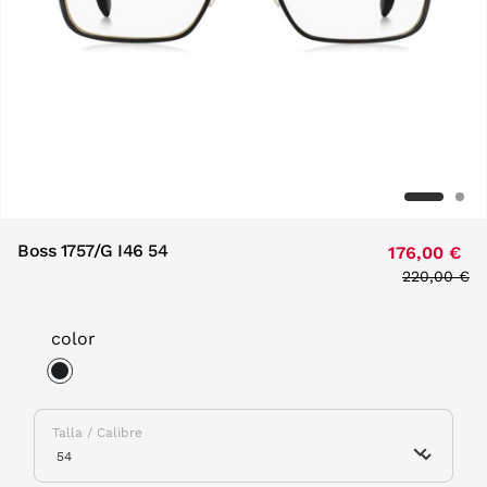
Boss 1757/G I46 54
176,00 €
Price redu
220,00 €
to
color
selected
Talla / Calibre