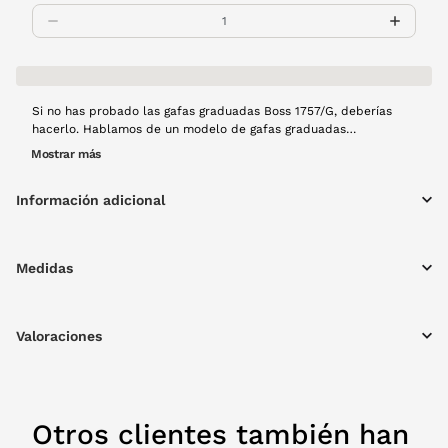
Si no has probado las gafas graduadas Boss 1757/G, deberías
hacerlo. Hablamos de un modelo de gafas graduadas
vanguardista, fresco y versátil con el que podrás ser tú mismo en
Mostrar más
todo momento. Contarás con unas gafas que harán todo más
fácil y sencillo. No dejes pasar esta oportunidad. Disponible con
Información adicional
una montura de pasta en color negro.
Medidas
Valoraciones
Otros clientes también han